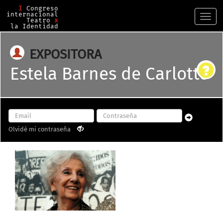
I
Congreso
internacional
Togg
Teatro
x
la Identidad
navi
EXPOSITORA
Estela Barnes de Carlotto
Olvidé mi contraseña