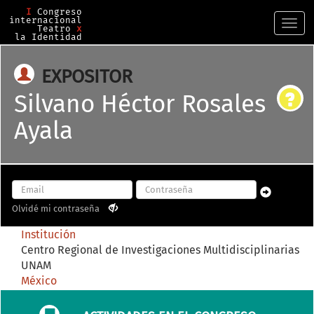
I
Congreso
internacional
Togg
Teatro
x
la Identidad
navi
EXPOSITOR
Silvano Héctor Rosales
Ayala
Olvidé mi contraseña
Institución
Centro Regional de Investigaciones Multidisciplinarias
UNAM
México