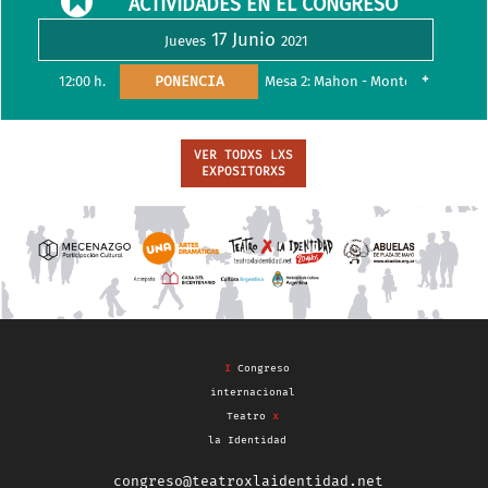
ACTIVIDADES EN EL CONGRESO
17 Junio
Jueves
2021
+
12:00 h.
PONENCIA
Mesa 2: Mahon - Montero - Pilla - 
VER TODXS LXS
EXPOSITORXS
I
Congreso
internacional
Teatro
x
la Identidad
congreso@teatroxlaidentidad.net